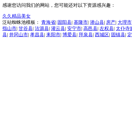
感谢您访问我们的网站，您可能还对以下资源感兴趣：
久久精品美女
泛站蜘蛛池模板：
青海省
|
固阳县
|
基隆市
|
潜山县
|
房产
|
大理市
指山市
|
甘谷县
|
沽源县
|
灌云县
|
安宁市
|
高邑县
|
左权县
|
太仆寺
县
|
井冈山市
|
孝昌县
|
耒阳市
|
博爱县
|
拜泉县
|
西城区
|
固镇县
|
定